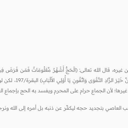
لله تعالى: (الْحَجُّ أَشْهُرٌ مَّعْلُومَاتٌ فَمَن فَرَضَ فِيهِنَّ الْح
الْحَجِّ وَمَا تَفْعَلُواْ مِن
يرها؛ لأن الجماع حرام على المحرم ويفسد به الحج بإجماع الع
 العاصي بتجديد حجه ليكفِّر عن ذنبه بل أمره إلى الله ونرجو