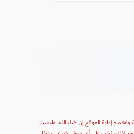
واهتمام إدارة الموقع إن شاء الله، وليست
زوار إذا لم يُجَب على أي سؤال شرعي يدخل