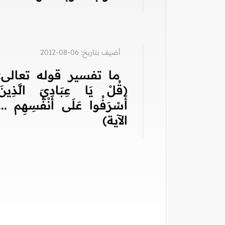
أضيف بتاريخ: 06-08-2012
ما تفسير قوله تعالى:
(قُلْ يَا عِبَادِيَ الَّذِينَ
أَسْرَفُوا عَلَى أَنْفُسِهِم ...
الآية)