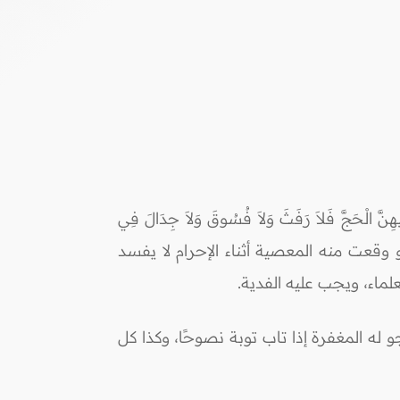
َجَّ فَلاَ رَفَثَ وَلاَ فُسُوقَ وَلاَ جِدَالَ فِي
ْ خَيْرٍ يَعْلَمْهُ اللّهُ وَتَزَوَّدُواْ فَإِنَّ خَيْرَ الزَّادِ التَّقْوَى وَاتَّقُونِ يَا أُوْلِي الأَلْبَابِ) البقرة/197، لكن لو وقعت منه المعصية أثناء الإحرام لا يفسد
لماء، ويجب عليه الفدية.
 له المغفرة إذا تاب توبة نصوحًا، وكذا كل