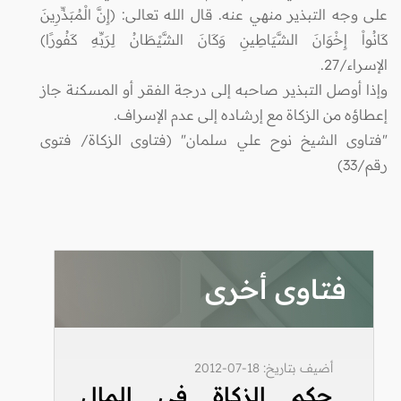
على وجه التبذير منهي عنه. قال الله تعالى: (إِنَّ الْمُبَذِّرِينَ
كَانُواْ إِخْوَانَ الشَّيَاطِينِ وَكَانَ الشَّيْطَانُ لِرَبِّهِ كَفُورًا)
الإسراء/27.
وإذا أوصل التبذير صاحبه إلى درجة الفقر أو المسكنة جاز
إعطاؤه من الزكاة مع إرشاده إلى عدم الإسراف.
"فتاوى الشيخ نوح علي سلمان" (فتاوى الزكاة/ فتوى
رقم/33)
فتاوى أخرى
أضيف بتاريخ: 18-07-2012
حكم الزكاة في المال