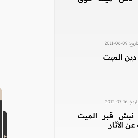
0-06-2011
دين الميت
1-07-2012
نبش قبر الميت
ن الآثار