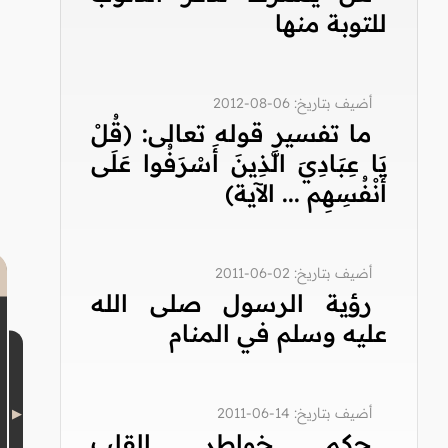
للتوبة منها
أضيف بتاريخ: 06-08-2012
ما تفسير قوله تعالى: (قُلْ
يَا عِبَادِيَ الَّذِينَ أَسْرَفُوا عَلَى
أَنْفُسِهِم ... الآية)
أضيف بتاريخ: 02-06-2011
رؤية الرسول صلى الله
عليه وسلم في المنام
أضيف بتاريخ: 14-06-2011
حكم خواطر القلب