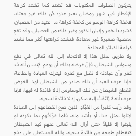
يتركون الصلوات المكتوبات فلا تشتد كما تشتد كراهة
الإفطار في شهر رمضان بغير عذر؛ لأن ذلك غير معتاد،
فخفة كراهة الوسواس كخفة كراهة ما اعتيد من العصيان،
كشرب الخمر وإتيان الذكور وغير ذلك من العصيان، وقد تقع
معصية صغيرة غير معتادة، فتشتد كراهتها أكثر مما تشتد
كراهة الكبائر المعتادة.
ولا طريق لمثل هذا إلا الالتجاء إلى الله تعالى في دفع
وسواس الشيطان، فإنّ غرضه بذلك أن يوهم الإنسان أنه قد
كفر وأن عبادته لا تقبل مع كفره، ليترك العبادة والطاعة،
فإذا عرف العبد أن ذلك صادر من الشيطان لهذا الغرض
انقطع الشيطان عن تلك الوساوس إذ لا فائدة له فيها، فإذا
عرف أنه لا يُلتَفَتُ إليه سكن، إذ لا فائدة لسعيه.
وقد رأيت كثيراً من العُبَّادِ الذين صح انقطاعهم إلى العبادة
ابتلوا بمثل هذا، أو بأشد منه، فلما عَرَّفتُهم بما ذكرته لم
يلبثوا إلا قليلاً حتى أزال الله تعالى عنهم كيد الشيطان
لانقطاع طمعه من فائدة سعيه، والله المستعان على دفع