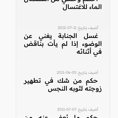
الماء للاغتسال
أضيف بتاريخ: 11-07-2012
غسل الجنابة يغني عن
الوضوء إذا لم يأت بناقض
في أثنائه
أضيف بتاريخ: 05-06-2011
حكم من شك في تطهير
زوجته لثوبه النجس
أضيف بتاريخ: 07-07-2011
حكم ما يُعفى عنه من