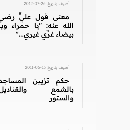
أضيف بتاريخ: 26-07-2012
معنى قول عليٍّ رضي
الله عنه: "يا حمراء ويا
بيضاء غرِّي غيري..."
أضيف بتاريخ: 13-06-2011
حكم تزيين المساجد
بالشمع والقناديل
والستور