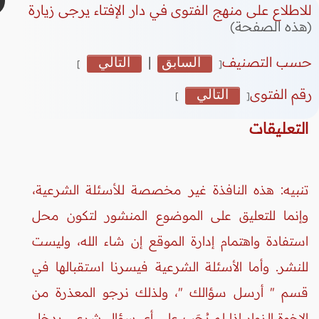
للاطلاع على منهج الفتوى في دار الإفتاء يرجى زيارة
(هذه الصفحة)
حسب التصنيف
السابق
|
التالي
]
[
رقم الفتوى
التالي
]
[
التعليقات
تنبيه: هذه النافذة غير مخصصة للأسئلة الشرعية،
وإنما للتعليق على الموضوع المنشور لتكون محل
استفادة واهتمام إدارة الموقع إن شاء الله، وليست
للنشر. وأما الأسئلة الشرعية فيسرنا استقبالها في
قسم " أرسل سؤالك "، ولذلك نرجو المعذرة من
الإخوة الزوار إذا لم يُجَب على أي سؤال شرعي يدخل