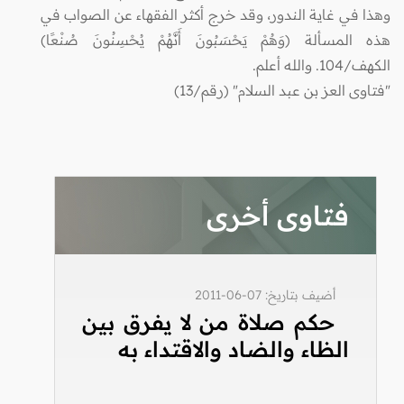
وهذا في غاية الندور، وقد خرج أكثر الفقهاء عن الصواب في
هذه المسألة (وَهُمْ يَحْسَبُونَ أَنَّهُمْ يُحْسِنُونَ صُنْعًا)
الكهف/104. والله أعلم.
"فتاوى العز بن عبد السلام" (رقم/13)
فتاوى أخرى
أضيف بتاريخ: 07-06-2011
حكم صلاة من لا يفرق بين
الظاء والضاد والاقتداء به