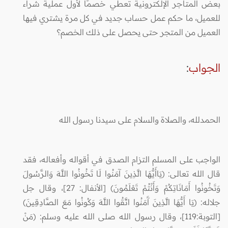
بعض المتاجر الإلكترونية تعطي خصمًا لأول عملية شراء
للعميل، ما حكم عمل حساب جديد في كل مرة يشتري فيها
العميل من المتجر حتى يحصل على ذلك الخصم؟
الجواب
:
الحمدلله، والصلاة والسلام على سيدنا رسول الله
الواجب على المسلم التزام الصدق في أقواله وأفعاله، فقد
قال الله تعالى: (يَاأَيُّهَا الَّذِينَ آمَنُوا لَا تَخُونُوا اللَّهَ وَالرَّسُولَ
وَتَخُونُوا أَمَانَاتِكُمْ وَأَنْتُمْ تَعْلَمُونَ) [الأنفال: 27]، وقال جل
جلاله: (يَا أَيُّهَا الَّذِينَ آَمَنُوا اتَّقُوا اللَّهَ وَكُونُوا مَعَ الصَّادِقِينَ)
[التوبة:119]، وقال رسول الله صلى الله عليه وسلم: (مَنْ