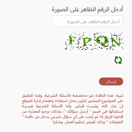
أدخل الرقم الظاهر على الصورة
تنبيه: هذه النافذة غير مخصصة للأسئلة الشرعية، وإنما للتعليق
على الموضوع المنشور لتكون محل استفادة واهتمام إدارة الموقع
إن شاء الله، وليست للنشر. وأما الأسئلة الشرعية فيسرنا
استقبالها في قسم " أرسل سؤالك "، ولذلك نرجو المعذرة من
الإخوة الزوار إذا لم يُجَب على أي سؤال شرعي يدخل من نافذة "
التعليقات " وذلك لغرض تنظيم العمل. وشكرا