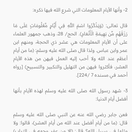
2- وأنها الأيام المعلومات التي شرع الله فيها ذكره:
قال تعالى: (وَيَذْكُرُوا اسْمَ اللَّهِ فِي أَيَّامٍ مَّعْلُومَاتٍ عَلَى مَا
رَزَقَهُم مِّن بَهِيمَةِ الْأَنْعَامِ). الحج/ 28، وذهب جمهور العلماء
على أن الأيام المعلومات هي عشر ذي الحجة، ومنهم ابن
عمر وابن عباس
.
ولذا قال صلى الله عليه وسلم: (ما من أيام
أعظم عند الله ولا أحب إليه العمل فيهن من هذه الأيام
العشر، فأكثروا فيهن من التهليل والتكبير والتسبيح) [رواه
أحمد في مسنده 7 /224].
3- شهد رسول الله صلى الله عليه وسلم لهذه الأيام بأنها
أفضل أيام الدنيا:
فعن جابر رضي الله عنه عن النبي صلى الله عليه وسلم
قال: (ما من أيام أفضل عند الله من أيام العشر)، قالوا: ولا
مثلها في سبيل الله؟ قال: (إلا من عفر وجهه في التراب)