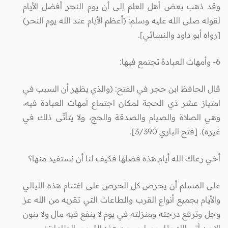
وقد ذهب بعض أهل العلم إلى أن يوم النحر أفضل الأيام
لقوله صلى الله عليه وسلم: (أعظم الأيام عند الله يوم النحر)
[رواه أبو داود والنسائي].
6- وأمهات العبادة تجتمع فيها:
قال الحافظ ابن حجر في الفتح: (والذي يظهر أن السبب في
امتياز عشر ذي الحجة لمكان اجتماع أمهات العبادة فيه،
وهي الصلاة والصيام والصدقة والحج، ولا يتأتّى ذلك في
غيره). [فتح الباري 3/390].
أخي رعاك الله أيام هذه فضلها فكيف لنا أن نستفيد منها؟
على المسلم أن يحرص كل الحرص على اغتنام هذه الليالي
والأيام بجميع أنواع القرب والطاعات التي تقربه من الله عز
وجل وترفع درجته ومنزلته في يوم لا ينفع فيه مال ولا بنون