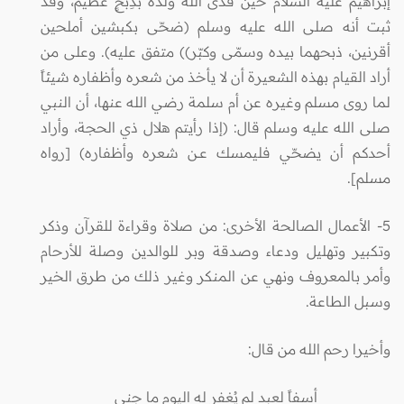
إبراهيم عليه السلام حين فدى الله ولده بذِبْحٍ عظيم، وقد
ثبت أنه صلى الله عليه وسلم (ضحّى بكبشين أملحين
أقرنين، ذبحهما بيده وسمّى وكبّر)
)
متفق عليه)
.
وعلى من
أراد القيام بهذه الشعيرة أن لا يأخذ من شعره وأظفاره شيئاً
لما روى مسلم وغيره عن أم سلمة رضي الله عنها، أن النبي
صلى الله عليه وسلم قال: (إذا رأيتم هلال ذي الحجة، وأراد
أحدكـم أن يضحّي فليمسك عــن شعره وأظفاره) [رواه
مسلم].
5- الأعمال الصالحة الأخرى: من صلاة وقراءة للقرآن وذكر
وتكبير وتهليل ودعاء وصدقة وبر للوالدين وصلة للأرحام
وأمر بالمعروف ونهي عن المنكر وغير ذلك من طرق الخير
وسبل الطاعة.
وأخيرا رحم الله من قال:
أسفاً لعبد لم يُغفر له اليوم ما جنى