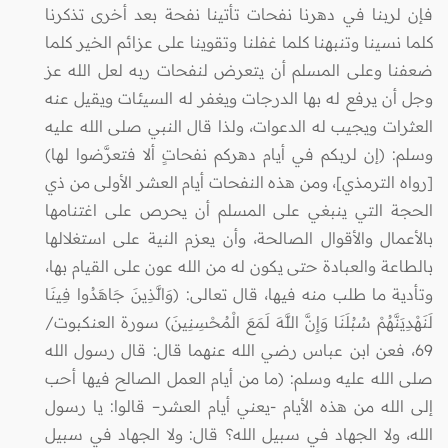
فإن لربنا في دهرنا نفحات تأتينا نفحة بعد أخرى تذكرنا
كلما نسينا وتنبهنا كلما غفلنا وتقوينا على عزائم الخير كلما
ضعفنا وعلى المسلم أن يتعرض لنفحات ربه لعل الله عز
وجل أن يرفع له بها الدرجات ويغفر له السيئات ويقيل عنه
العثرات ويجيب له الدعوات، ولذا قال النبي صلى الله عليه
وسلم: (إن لربكم في أيام دهركم نفحاتٍ ألا فتعرَّضوا لها‏)
[رواه الترمذي]، ومن هذه النفحات أيام العشر الأولى من ذي
الحجة التي ينبغي على المسلم أن يحرص على اغتنامها
بالأعمال والأقوال الصالحة، وأن يعزم النية على استغلالها
بالطاعة والعبادة حتى يكون له من الله عون على القيام بها،
وتأدية ما طلب منه فيها، قال تعالى: (وَالَّذِينَ جَاهَدُوا فِينَا
لَنَهْدِيَنَّهُمْ سُبُلَنَا وَإِنَّ اللَّهَ لَمَعَ الْمُحْسِنِينَ) سورة العنكبوت/
69، فعن ابن عباس رضي الله عنهما قال: قال رسول الله
صلى الله عليه وسلم: (ما من أيام العمل الصالح فيها أحب
إلى الله من هذه الأيام -يعني أيام العشر– قالوا: يا رسول
الله، ولا الجهاد في سبيل الله؟ قال: ولا الجهاد في سبيل