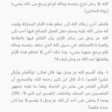
الله، إلا رجل خرج بنفسه وماله ثم لم يرجع من ذلك بشيء)
[رواه البخاري].
فانظر أخي رعاك الله إلى عظم هذه الأيام المباركة وكيف
أنه صلى الله عليه وسلم جعل العمل الصالح فيها أحب إلى
الله عز وجل من سائر الأيام، وأن القائم فيها بالطاعة
والعبادة كالمجاهد في سبيل الله الذي جاهد بنفسه وماله
فلم يرجع منهما بشيء، وما ذلك أخي إلا لعظم هذه الأيام
وفضلها عند الله عز وجل كيف لا؟
1- وقد أقسم الله عز وجل بها، قال تعالى: (وَالْفَجْرِ وَلَيَالٍ
عَشْرٍ) الفجر/ 1-2، قال ابن كثير رحمه الله: والصحيح أن
الليالي العشر هي عشر ذي الحجة، وهذا ما عليه جمهور
المفسرين من السلف والخلف. [تفسير ابن كثير 8/ 391]،
ومما لا يخفى على أحد أن الله عز وجل لا يقسم إلا بما كان
عنده عظيماً.