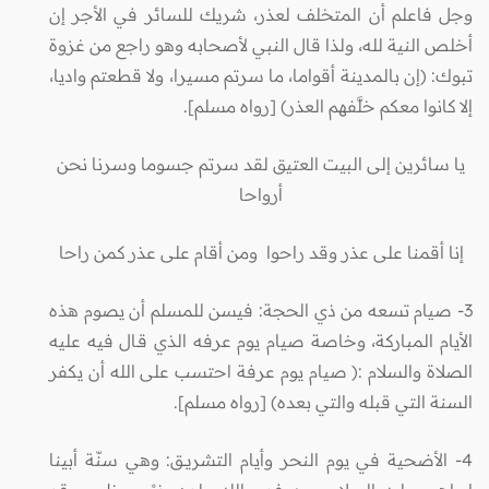
وجل فاعلم أن المتخلف لعذر، شريك للسائر في الأجر إن
أخلص النية لله، ولذا قال النبي لأصحابه وهو راجع من غزوة
تبوك: (إن بالمدينة أقواما، ما سرتم مسيرا، ولا قطعتم واديا،
إلا كانوا معكم خلَّفهم العذر) [رواه مسلم].
يا سائرين إلى البيت العتيق لقد سرتم جسوما وسرنا نحن
أرواحا
إنا أقمنا على عذر وقد راحوا ومن أقام على عذر كمن راحا
3- صيام تسعه من ذي الحجة: فيسن للمسلم أن يصوم هذه
الأيام المباركة، وخاصة صيام يوم عرفه الذي قـال فيه عليه
الصلاة والسلام :( صيام يوم عرفة احتسب على الله أن يكفر
السنة التي قبله والتي بعده) [رواه مسلم].
4- الأضحية في يوم النحر وأيام التشريــق: وهي سنّة أبينا