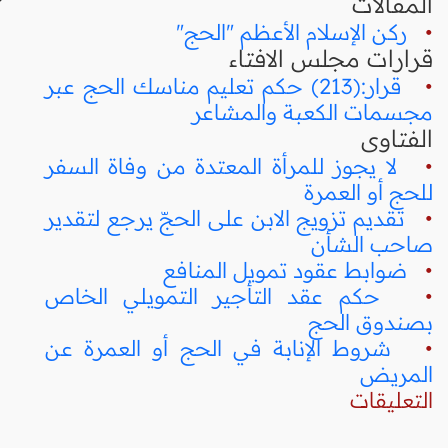
المقالات
•
ركن الإسلام الأعظم "الحج"
قرارات مجلس الافتاء
•
قرار:(213) حكم تعليم مناسك الحج عبر
مجسمات الكعبة والمشاعر
الفتاوى
•
لا يجوز للمرأة المعتدة من وفاة السفر
للحج أو العمرة
•
تقديم تزويج الابن على الحجّ يرجع لتقدير
صاحب الشأن
•
ضوابط عقود تمويل المنافع
•
حكم عقد التأجير التمويلي الخاص
بصندوق الحج
•
شروط الإنابة في الحج أو العمرة عن
المريض
التعليقات