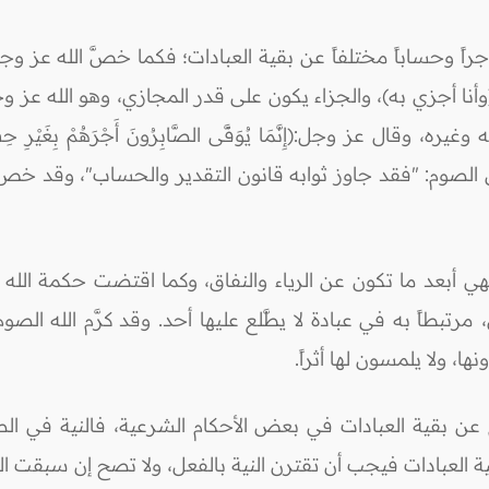
أجراً وحساباً مختلفاً عن بقية العبادات؛ فكما خصَّ الله عز
نا أجزي به)، والجزاء يكون على قدر المجازي، وهو الله عز
ن الصوم: "فقد جاوز ثوابه قانون التقدير والحساب"، وقد خص ا
عالى؛ فهي أبعد ما تكون عن الرياء والنفاق، وكما اقتضت حكمة ا
رتبطاً به في عبادة لا يطَّلع عليها أحد. وقد كرَّم الله ال
، ولا يلمسون لها أثراً.
م عن بقية العبادات في بعض الأحكام الشرعية، فالنية في ا
بقية العبادات فيجب أن تقترن النية بالفعل، ولا تصح إن سبقت الن