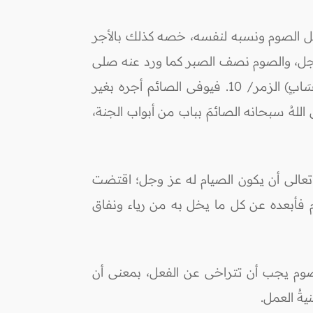
 وجل الصوم ونسبه لنفسه، خصه كذلك بالأجر
 وجل، والصوم نصف الصبر كما ورد عنه صلى
الله عليه وسلم في الحديث الذي رواه ابن ماجه وغيره، وقال عز وجل:(إِنَّمَا يُوَفَّى الصَّابِرُونَ أَجْرَهُمْ بِغَيْرِ حِسَابٍ) الزمر/ 10. فيوفى الصائم أجره بغير
للهُ سبحانه الصائمَ بباب من أبواب الجنة،
لله تعالى أن يكون الصيام له عز وجل؛ اقتضت
صوم فأبعده عن كل ما يخل به من رياء ونفاق
لصوم يجب أن تتراخى عن الفعل، بمعنى أن
يةُ العمل.