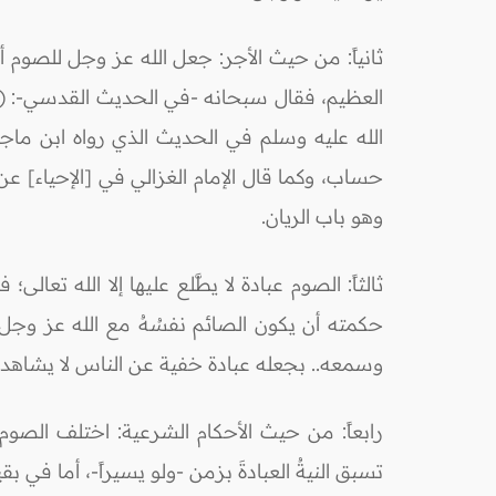
ثانياً: من حيث الأجر: جعل الله عز وجل للصوم 
العظيم، فقال سبحانه -في الحديث القدسي-: (وأ
حساب، وكما قال الإمام الغزالي في [الإحياء] ع
وهو باب الريان.
ثالثاً: الصوم عبادة لا يطَّلع عليها إلا الله ت
حكمته أن يكون الصائم نفسُهُ مع الله عز وجل، م
وسمعه.. بجعله عبادة خفية عن الناس لا يشاهدونها
رابعاً: من حيث الأحكام الشرعية: اختلف الصو
تسبق النيةُ العبادةَ بزمن -ولو يسيراً-، أما في 