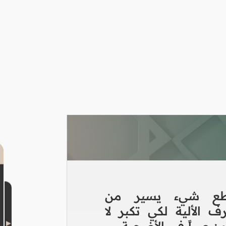
ع شيء يسير من
ف الألية لكي تكبر لا