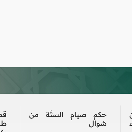
حكم صيام الستَّة من
قط
شوال
طر