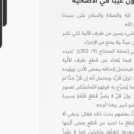
ن عيباً في الأضحية
 لله والصلاة والسلام على سيدنا
لله
 شيء يسير من طرف الألية لكي تكبر
 عيباً، ولا يمنع من الإجزاء.
جاء في [تحفة المحتاج (9/ 352)]: "يتردد
 فيما يُعتاد من قطع طرف الألْيِة
 فيحتمل إلحاقه ببعض الأُذن، ويؤيده
(وإنْ قَلَّ)، ويحتمل أنه إن قَلَّ جدًّا لم
ما يُصرِّح به قولهم المُخَصِّصُ لعموم
وإنْ قَلَّ لا يضرُّ قَطْعُ فَلْقَةٍ يسيرة
 كبير. وهذا أوجه.
تُ بعضهم بحث ذلك فقال: ينبغي ألا
 قَطْعُ ما اعتيد من قَطْعِ بعض ألْيَتها
ا لِتَعْظُمَ وَتَحْسُنَ كما لا يَضُرُّ