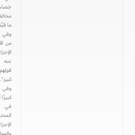
خِصاء
مخالفةٌ
ما قيَّد
من الأل
الإجزا
عنه [
قولِهم
كبير".
وفي ح
كبيرًا
في [ح
الإجزا
والموا