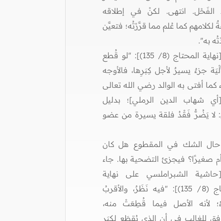
 الفَحْل. انتهى. لكنْ في إطلاقه
 لكلامهم كما عُلم مما قرَّرْتُه؛ فتعيَّن
ْتُه به".
وفي [نهاية المحتاج (8/ 135)]: "لو قُطع
ْيَة جزءٌ يسيرٌ لأجل كِبَرِها، فالأوجه
ء كما أفتى به الوالد رضي الله تعالى
أي شهاب الدين الرملي]؛ بدليل
: لا يَضُرُّ فَقْدُ فلقة يسيرة من عضو
ال الشك في المقطوع هل كان
 أم صغيرًا؟ فيجزئ التضحية بها. جاء
اشية الشبراملسي على نهاية
المحتاج (8/ 135)]: "فيه نَظَرٌ، والأقربُ
ءُ؛ لأنه الأصل فيما قُطِعَتْ منه،
فق للغالب في أن الذي يُقطَع لِكِبَرِ