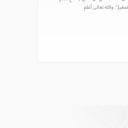
ةِ صغيرٌ". والله تعالى أعلم