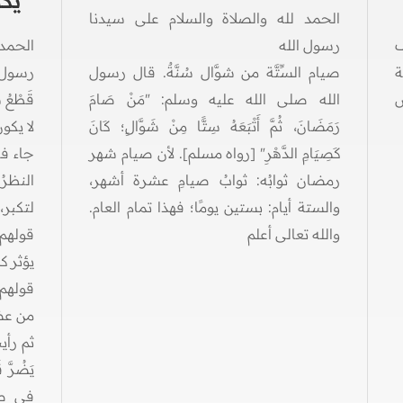
يكو
الحمد لله والصلاة والسلام على سيدنا
ف
رسول الله
الحمد
ة
صيام السِّتَّة من شوَّال سُنَّةٌ. قال رسول
رسول ا
س
الله صلى الله عليه وسلم: "مَنْ صَامَ
قَطْعُ
رَمَضَانَ، ثُمَّ أَتْبَعَهُ سِتًّا مِنْ شَوَّالٍ؛ كَانَ
لا يكون
كَصِيَامِ الدَّهْرِ" [رواه مسلم]. لأن صيام شهر
رمضان ثوابُه: ثوابُ صيامِ عشرة أشهر،
النظرُ
والستة أيام: بستين يومًا؛ فهذا تمام العام.
لتكبر،
والله تعالى أعلم
قولهم: 
يؤثر ك
قولهم: 
من عضو
ثم رأي
يَضُرَّ
في صغره