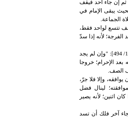
ثم إن جاء أحد فيقف
حيث يبقى الإمام في
 الجماعة.
صف تتسع لواحد فقط،
لفرجة؛ لأنه إذا سدّ
قال الخطيب الشربيني رحمه الله في [مغني المحتاج 1/ 494]: "وإن لم يجد
بعد الإحرام؛ خروجا
ف الصف.
افقه، وإلا فلا جرّ،
موافقته؛ لينال فضل
كان اثنين؛ لأنه يصير
جاء آخر فلك أن تسد