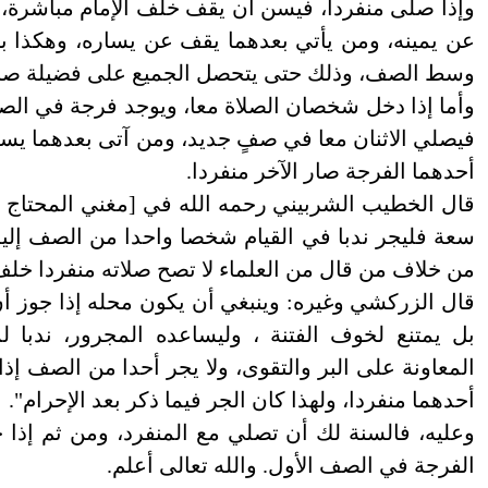
وإذا صلى منفرداً، فيسن أن يقف خلف الإمام مباشرة، 
عن يمينه، ومن يأتي بعدهما يقف عن يساره، وهكذا ب
وسط الصف، وذلك حتى يتحصل الجميع على فضيلة صلاة
وأما إذا دخل شخصان الصلاة معا، ويوجد فرجة في ال
فيصلي الاثنان معا في صفٍ جديد، ومن آتى بعدهما يسد ا
أحدهما الفرجة صار الآخر منفردا.
سعة فليجر ندبا في القيام شخصا واحدا من الصف إليه 
من خلاف من قال من العلماء لا تصح صلاته منفردا خل
قال الزركشي وغيره: وينبغي أن يكون محله إذا جوز أن يو
بل يمتنع لخوف الفتنة ، وليساعده المجرور، ندبا ل
المعاونة على البر والتقوى، ولا يجر أحدا من الصف إذا 
أحدهما منفردا، ولهذا كان الجر فيما ذكر بعد الإحرام".
وعليه، فالسنة لك أن تصلي مع المنفرد، ومن ثم إذا 
الفرجة في الصف الأول. والله تعالى أعلم.