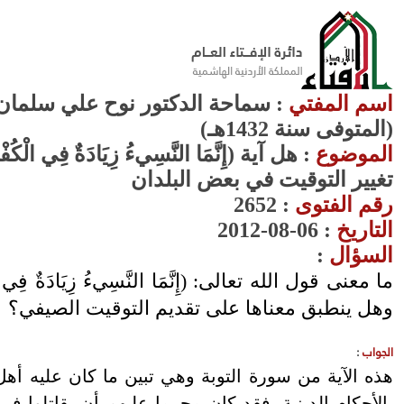
اسم المفتي
: سماحة الدكتور نوح علي سلمان 
(المتوفى سنة 1432هـ)
الموضوع
: هل آية (إِنَّمَا النَّسِيءُ زِيَادَةٌ فِي الْ
تغيير التوقيت في بعض البلدان
رقم الفتوى
:
2652
التاريخ
: 06-08-2012
السؤال
:
وهل ينطبق معناها على تقديم التوقيت الصيفي؟
الجواب
:
هذه الآية من سورة التوبة وهي تبين ما كان عليه أهل
بالأحكام الدينية، فقد كان محرما عليهم أن يقاتلوا ف