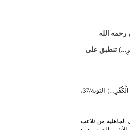
رحمه الله
كُفْرِ...) تنطبق على
ما معنى قول الله تعالى: (إِنَّمَا النَّسِيءُ زِيَادَةٌ فِي الْكُفْرِ...) التوبة/37،
 الجاهلية من تلاعب
ي الأشهر الحرم وهي: